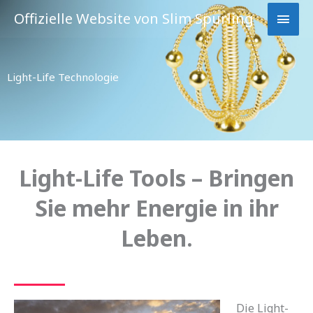
Zum
HAU
Offizielle Website von Slim Spurling
Inhalt
springen
Light-Life Technologie
Light-Life Tools – Bringen
Sie mehr Energie in ihr
Leben.
Die Light-