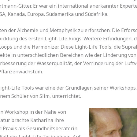
tmann-Gitter. Er war ein international anerkannter Expert
SA, Kanada, Europa, Südamerika und Südafrika.
iten der Alchemie und Metaphysik zu erforschen. Die Erfors
klung des ersten Light-Life Rings. Weitere Erfindungen, di
Loops und die Harmonizer. Diese Light-Life Tools, die Supral
fekte in unterschiedlichen Bereichen wie der Linderung vo
erbesserung der Wasserqualität, der Verringerung der Luft
Pflanzenwachstum.
ight-Life Tools war eine der Grundlagen seiner Workshops
nem Schüler von Slim, unterrichtet.
ten Workshop in der Nähe von
Natur brachte Katharina ihre
d Praxis als Gesundheitsberaterin
Welt der Light-Life Technologie. Auf