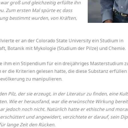
war groß und gleichzeitig erfüllte ihn
eu. Zum ersten Mal spürte er, dass
rung bestimmt wurden, von Kräften,
vierte er an der Colorado State University ein Studium in
t, Botanik mit Mykologie (Studium der Pilze) und Chemie.
 ihm ein Stipendium für ein dreijähriges Masterstudium z
 die Kriterien gelesen hatte, die diese Substanz erfüllen 
 Bevölkerung zu manipulieren.
 Pilz, der sie erzeugt, in der Literatur zu finden, eine Kul
en. Wie er herausfand, war die erwünschte Wirkung bereits
 jedoch noch nicht. Natürlich hatte er ethische und mora
t erschüttert und angewidert, verzichtete er darauf, sein 
ür lange Zeit den Rücken.