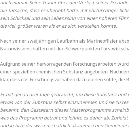
noch einmal. Seine Trauer über den Verlust seiner Freunde 
die Tatsache, dass er überlebt hatte, mit ehrfürchtiger Sch
sein Schicksal und sein Lebenssinn von einer höheren Füh
die viel größer waren als er es sich vorstellen konnte.
Nach seiner zweijährigen Laufbahn als Marineoffizier absol
Naturwissenschaften mit den Schwerpunkten Forstwirtschaf
Aufgrund seiner hervorragenden Forschungsarbeiten wurde
einer speziellen chemischen Substanz angeboten. Nachdem er
klar, dass das Forschungsvorhaben dazu dienen sollte, die
Er hat genau drei Tage gebraucht, um diese Substanz und den
etwas von der Substanz selbst einzunehmen und sie zu test
bekannt, den Gestaltern dieses Masterprogramms scheinbar
was das Programm betraf und lehnte es daher ab.
Zutiefs
und kehrte der wissenschaftlich-akademischen Gemeinde f