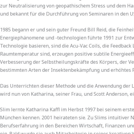
zur Neutralisierung von geopathischem Stress und dem Har
und bekannt für die Durchführung von Seminaren in den U
1985 begann er und sein guter Freund Bill Reid, die Feinhe
Energiephänomene und -technologien führte 1991 zur Entwic
Technologie basieren, sind die Acu-Vac Coils, die Feedback 
Raumtemperatur sind, erzeugen positive subtile Energieef
Verbesserung der Selbstheilungskräfte des Körpers, der V
bestimmten Arten der Insektenbekämpfung und erhöhtes 
Das Unterrichten dieser Methode und die Anwendung der L
wird nun von Katharina, seiner Frau, und Scott Anderson, ei
Slim lernte Katharina Kaffl im Herbst 1997 bei seinem ers
München kennen. 2001 heirateten sie. Zu Slims intuitiver 
Berufserfahrung in den Bereichen Wirtschaft, Finanzen un
ein. Bald wurde sie auch Mitarbeiterin in seiner kreativen 