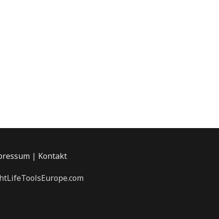
pressum
|
Kontakt
ightLifeToolsEurope.com