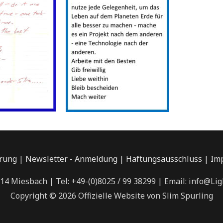
rung
|
Newsletter - Anmeldung
|
Haftungsausschluss
|
Im
714 Miesbach | Tel: +49-(0)8025 / 99 38299 | Email: info@L
Copyright © 2026 Offizielle Website von Slim Spurling